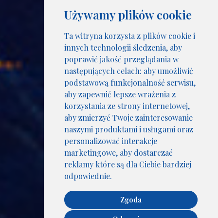
Używamy plików cookie
Ta witryna korzysta z plików cookie i
innych technologii śledzenia, aby
poprawić jakość przeglądania w
następujących celach:
aby umożliwić
podstawową funkcjonalność serwisu
,
aby zapewnić lepsze wrażenia z
korzystania ze strony internetowej
,
aby zmierzyć Twoje zainteresowanie
naszymi produktami i usługami oraz
personalizować interakcje
marketingowe
,
aby dostarczać
reklamy które są dla Ciebie bardziej
odpowiednie
.
Zgoda