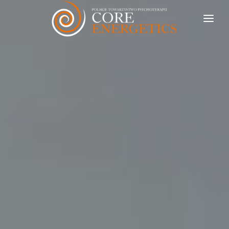
START
O NAS
MISJA
STATUT
ZARZĄD
KOMISJA
SKONTAKTUJ SIĘ Z NAMI